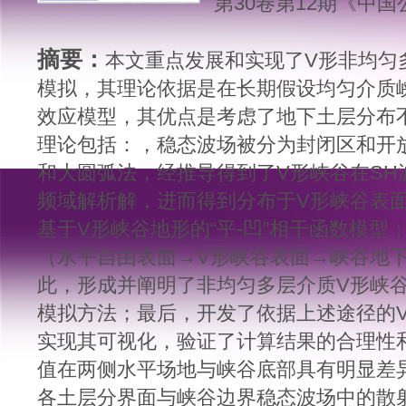
第30卷第12期《中国公路
摘要：
本文重点发展和实现了V形非均匀
模拟，其理论依据是在长期假设均匀介质
效应模型，其优点是考虑了地下土层分布
理论包括：，稳态波场被分为封闭区和开
和大圆弧法，经推导得到了V形峡谷在SH
频域解析解，进而得到分布于V形峡谷表
基于V形峡谷地形的“平-凹”相干函数模
（水平自由表面→V形峡谷表面→峡谷地
此，形成并阐明了非均匀多层介质V形峡
模拟方法；最后，开发了依据上述途径的
实现其可视化，验证了计算结果的合理性
值在两侧水平场地与峡谷底部具有明显差
各土层分界面与峡谷边界稳态波场中的散