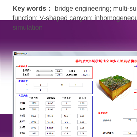
Key words
：
bridge engineering; multi-s
function; V-shaped canyon; inhomogeneo
simulation