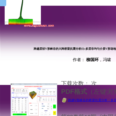
基于C#筒形基础-塔筒风电结构可视
程序TJU.WPS
基于Fortran的ABAQUS子程序
TJU.Plastic-standard
基于MATLAB多点地震动所需功率
谱程序TJU.SPSP
基于MATLAB泄洪激励的可视化模
型向原型转化程序
基于Fortran的ABAQUS子程序
TJU.Plastic-Explicit
跨越层状V形峡谷的大跨桥梁抗震分析(I):多层非均匀介质V形场
作者：
柳国环
，冯啸
下载次数：
次
PDF格式
（左键浏
跨越V形峡谷的桥梁抗震分析：多