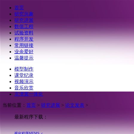
首页
研究兴趣
研究进展
数值工程
试验资料
程序开发
常用链接
业余爱好
温馨提示
模型制作
基于MATLAB的地表多点地震动可
视化程序MEMS_b
课堂纪录
基于C#和.net的可视化接口程序
视频演示
TJU.SAP2ABAQUS
音乐欣赏
基于C#和.net地基-基础-人工边界程
京津冀一体化
序TJU.Foundation
基于MATLAB震源机制多点地震动
当前位置：
首页
>
研究进展
>
论文发表
>
可视化程序MEMS_a
基于VC的风模拟可视化程序
最新程序下载：
TJU.Wind Simulation
基于MATLAB地下位置地震差动可
视化程序MEMS_c
基于MATLAB语言的地震波浪力的