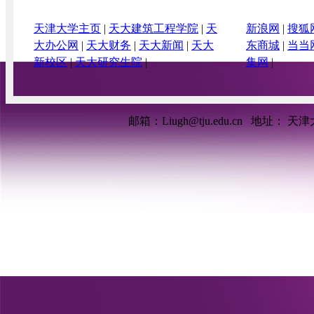
天津大学主页
|
天大建筑工程学院
|
天
新浪网
|
搜狐
大办公网
|
天大财务
|
天大新闻
|
天大
东商城
|
当当
新校区
|
天大研究生院
|
集网
|
邮箱：Liugh@tju.edu.cn
地址： 天津