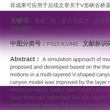
容成果可应用于后续文章关于V形峡谷桥
关键词：
桥梁工程；多点地震动；波函数
震动模拟
中图分类号：
文献标识
P315.9;U442
Abstract：
A simulation approach of mu
proposed and developed based on the theor
motions in a multi-layered V-shaped ca
canyon model was improved by the layer m
inhomogeneous media were taken into accou
wave field was separated into two regions
the enclosed region. The wave function e