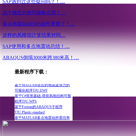
SAP遇到过这些疑问吗？！…
基于MATLAB的地表多点地震动可
这个模态分析可能有点用！…
视化程序MEMS_b
基于C#和.net的可视化接口程序
多点地震动MEMS软件更新了！…
TJU.SAP2ABAQUS
基于C#和.net地基-基础-人工边界程
这样的风模拟计算结果对吗…
序TJU.Foundation
基于MATLAB震源机制多点地震动
SAP使用和多点地震动总结！…
可视化程序MEMS_a
基于VC的风模拟可视化程序
ABAQUS倒塌3000米跨380米高！…
TJU.Wind Simulation
基于MATLAB地下位置地震差动可
视化程序MEMS_c
最新程序下载：
基于MATLAB语言的地震波浪力的
可视化程序TJU.EWF
基于C#筒形基础-塔筒风电结构可视
程序TJU.WPS
基于Fortran的ABAQUS子程序
TJU.Plastic-standard
基于MATLAB多点地震动所需功率
谱程序TJU.SPSP
基于MATLAB泄洪激励的可视化模
型向原型转化程序
基于Fortran的ABAQUS子程序
TJU.Plastic-Explicit