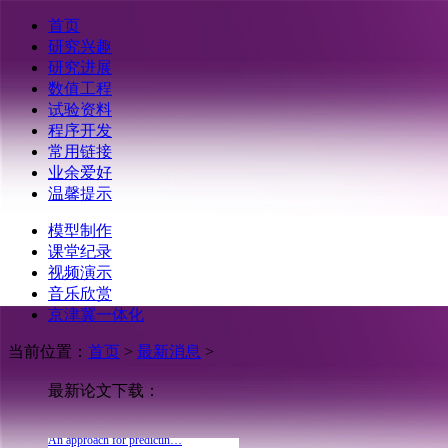
首页
研究兴趣
研究进展
数值工程
试验资料
程序开发
常用链接
业余爱好
Layer-effect on variable …
温馨提示
Simulation of spatially v…
An approach for predictin…
模型制作
任意水平成层的非均…
课堂纪录
跨越层状V形峡谷的大…
视频演示
跨越层状V形峡谷的大…
音乐欣赏
Simulation of spatially v…
京津冀一体化
《结构群体-大型场地…
Shear behavior of hybrid …
当前位置：
首页
>
最新消息
>
求解结构地震响应位…
Layer-effect on variable …
最新论文下载：
Simulation of spatially v…
An approach for predictin…
任意水平成层的非均…
求解结构地震响应位…