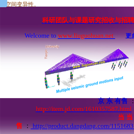
空间变异性。
科研团队与课题研究招收与招
Welcome to
www.liuguohuan.net
更
京 东 有售
http://item.jd.com/1610357587.html
当 当
售
：
http://product.dangdang.com/1151683