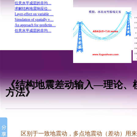
Layer-effect on variable …
Simulation of spatially v…
An approach for predictin…
任意水平成层的非均…
跨越层状V形峡谷的大…
跨越层状V形峡谷的大…
Simulation of spatially v…
《结构群体-大型场地…
Shear behavior of hybrid …
求解结构地震响应位…
Layer-effect on variable …
Simulation of spatially v…
An approach for predictin…
任意水平成层的非均…
求解结构地震响应位…
《结构地震差动输入—理论、
方法》
区别于一致地震动，多点地震动（差动）用来