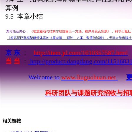
算例
9.5 本章小结
 您
可能还关心： 
《地震差动与结构非线性输出—方法、程序开发及实践》， 科学出版社， 
 —
《超高层巨型框架建筑体系的抗震减振
理论、方案、数值与试验》，天津大学出版社，
京 东
：
http://item.jd.com/1610357587.html
当 当
：
http://product.dangdang.com/1151683
Welcome to
www.liuguohuan.net
科研团队与课题研究招收与招
相关链接