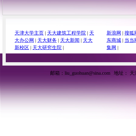
基于MATLAB的地表多点地震动可
视化程序MEMS_b
基于C#和.net的可视化接口程序
TJU.SAP2ABAQUS
基于C#和.net地基-基础-人工边界程
序TJU.Foundation
天津大学主页
|
天大建筑工程学院
|
天
新浪网
|
搜狐
基于MATLAB震源机制多点地震动
大办公网
|
天大财务
|
天大新闻
|
天大
东商城
|
当当
可视化程序MEMS_a
新校区
|
天大研究生院
|
集网
|
基于VC的风模拟可视化程序
TJU.Wind Simulation
基于MATLAB地下位置地震差动可
视化程序MEMS_c
基于MATLAB语言的地震波浪力的
邮箱：liu_guohuan@sina.com
地址： 天
可视化程序TJU.EWF
基于C#筒形基础-塔筒风电结构可视
程序TJU.WPS
基于Fortran的ABAQUS子程序
TJU.Plastic-standard
基于MATLAB多点地震动所需功率
谱程序TJU.SPSP
基于MATLAB泄洪激励的可视化模
型向原型转化程序
基于Fortran的ABAQUS子程序
TJU.Plastic-Explicit