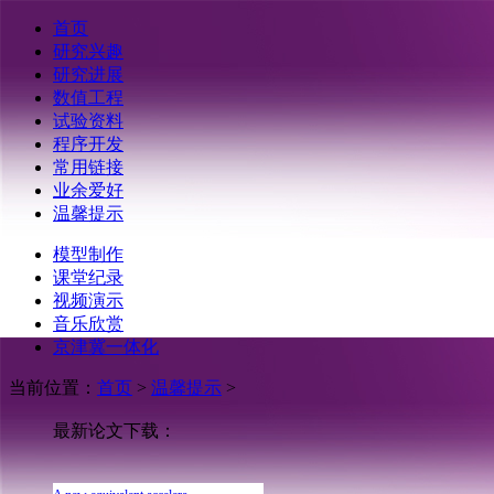
首页
研究兴趣
研究进展
数值工程
试验资料
程序开发
常用链接
业余爱好
温馨提示
模型制作
《Engineering Mechanics》…
课堂纪录
A new equivalent accelera…
视频演示
分层圆弧峡谷SV波地震…
音乐欣赏
Theoretical Solutions for…
京津冀一体化
Variable seismic motions …
覆水饱和双相介质圆…
基于state-space-split法的…
当前位置：
首页
>
温馨提示
>
分层圆弧峡谷SV波地震…
考虑半覆水圆弧相变…
最新论文下载：
求解结构地震响应位…
《Engineering Mechanics》…
A new equivalent accelera…