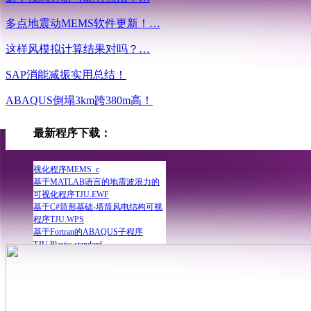
多点地震动MEMS软件更新！…
基于MATLAB的地表多点地震动可
视化程序MEMS_b
这样风模拟计算结果对吗？…
基于C#和.net的可视化接口程序
TJU.SAP2ABAQUS
SAP消能减振实用总结！
基于C#和.net地基-基础-人工边界程
序TJU.Foundation
ABAQUS倒塌3km跨380m高！
基于MATLAB震源机制多点地震动
可视化程序MEMS_a
基于VC的风模拟可视化程序
最新程序下载：
TJU.Wind Simulation
基于MATLAB地下位置地震差动可
视化程序MEMS_c
基于MATLAB语言的地震波浪力的
可视化程序TJU.EWF
基于C#筒形基础-塔筒风电结构可视
程序TJU.WPS
基于Fortran的ABAQUS子程序
TJU.Plastic-standard
基于MATLAB多点地震动所需功率
谱程序TJU.SPSP
基于MATLAB泄洪激励的可视化模
型向原型转化程序
基于Fortran的ABAQUS子程序