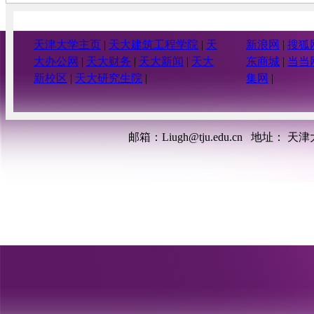
TJU.Plastic-Explicit
基于MATLAB的地表多点地震动可
视化程序MEMS_b
基于C#和.net的可视化接口程序
天津大学主页
|
天大建筑工程学院
|
天
新浪网
|
搜狐
TJU.SAP2ABAQUS
大办公网
|
天大财务
|
天大新闻
|
天大
东商城
|
当当
基于C#和.net地基-基础-人工边界程
序TJU.Foundation
新校区
|
天大研究生院
|
集网
|
基于MATLAB震源机制多点地震动
可视化程序MEMS_a
基于VC的风模拟可视化程序
TJU.Wind Simulation
邮箱：Liugh@tju.edu.cn
地址： 天津
基于MATLAB地下位置地震差动可
视化程序MEMS_c
基于MATLAB语言的地震波浪力的
可视化程序TJU.EWF
基于C#筒形基础-塔筒风电结构可视
程序TJU.WPS
基于Fortran的ABAQUS子程序
TJU.Plastic-standard
基于MATLAB多点地震动所需功率
谱程序TJU.SPSP
基于MATLAB泄洪激励的可视化模
型向原型转化程序
基于Fortran的ABAQUS子程序
TJU.Plastic-Explicit