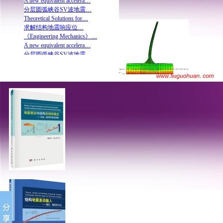
分层圆弧峡谷SV波地震…
Theoretical Solutions for…
求解结构地震响应位…
《Engineering Mechanics》…
A new equivalent accelera…
分层圆弧峡谷SV波地震…
Theoretical Solutions for…
Variable seismic motions …
覆水饱和双相介质圆…
基于state-space-split法的…
分层圆弧峡谷SV波地震…
考虑半覆水圆弧相变…
求解结构地震响应位…
《Engineering Mechanics》…
A new equivalent accelera…
分层圆弧峡谷SV波地震…
Theoretical Solutions for…
求解结构地震响应位…